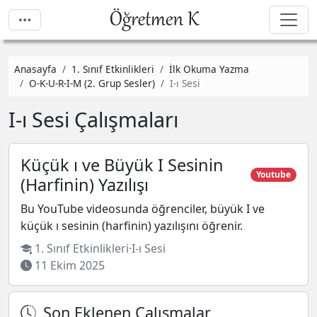
Anasayfa
1. Sınıf Etkinlikleri
İlk Okuma Yazma
O-K-U-R-I-M (2. Grup Sesler)
I-ı Sesi
I-ı Sesi Çalışmaları
Küçük ı ve Büyük I Sesinin
Youtube
(Harfinin) Yazılışı
Bu YouTube videosunda öğrenciler, büyük I ve
küçük ı sesinin (harfinin) yazılışını öğrenir.
1. Sınıf Etkinlikleri
·
I-ı Sesi
11 Ekim 2025
Son Eklenen Çalışmalar